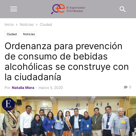
Inicio
Noticias
Ciudad
Ciudad
Noticias
Ordenanza para prevención
de consumo de bebidas
alcohólicas se construye con
la ciudadanía
0
Por
Natalia Mora
-
marzo 5, 2020