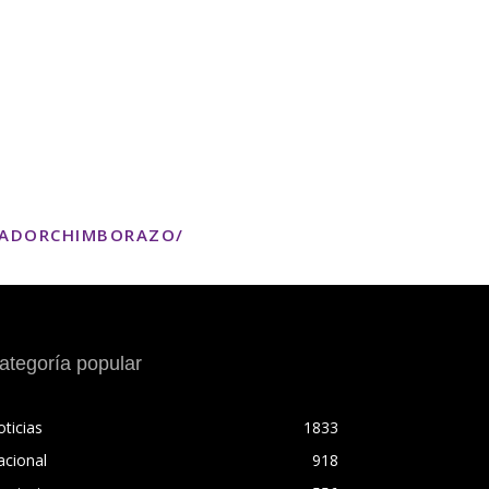
TADORCHIMBORAZO/
ategoría popular
ticias
1833
acional
918