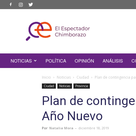
EL
ESPECTADOR
CHIMBORAZO
NOTICIAS
POLÍTICA
OPINIÓN
ANÁLISIS
C
Inicio
Noticias
Ciudad
Plan de contingencia p
Ciudad
Noticias
Provincia
Plan de continge
Año Nuevo
Por
Natalia Mora
-
diciembre 18, 2019