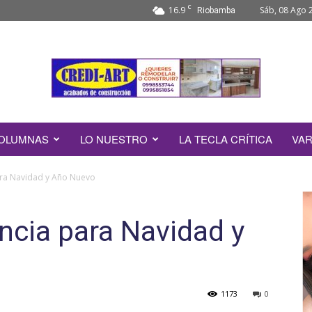
C
16.9
Sáb, 08 Ago 
Riobamba
OLUMNAS
LO NUESTRO
LA TECLA CRÍTICA
VAR
ara Navidad y Año Nuevo
ncia para Navidad y
1173
0