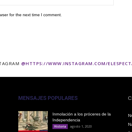
wser for the next time I comment.
STAGRAM
@HTTPS://WWW.INSTAGRAM.COM/ELESPEC
MENSAJES POPULARES
C
Inmolación a los próceres de la
No
Independencia
N
agosto 1, 2020
Historia