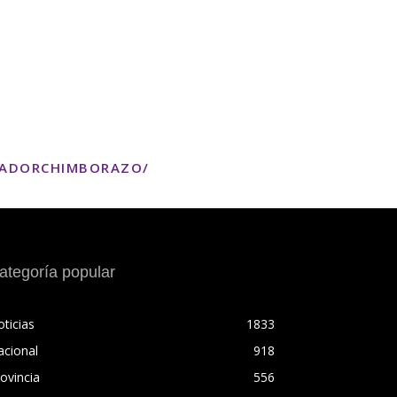
TADORCHIMBORAZO/
ategoría popular
ticias
1833
acional
918
ovincia
556