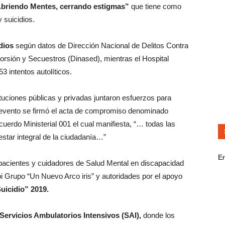
Abriendo Mentes, cerrando estigmas”
que tiene como
y suicidios.
dios
según datos de Dirección Nacional de Delitos Contra
orsión y Secuestros (Dinased), mientras el Hospital
 intentos autolíticos.
ituciones públicas y privadas juntaron esfuerzos para
el evento se firmó el acta de compromiso denominado
Acuerdo Ministerial 001 el cual manifiesta, “… todas las
estar integral de la ciudadanía…”
Er
 pacientes y cuidadores de Salud Mental en discapacidad
pi Grupo “Un Nuevo Arco iris” y autoridades por el apoyo
uicidio” 2019.
 Servicios Ambulatorios Intensivos (SAI),
donde los