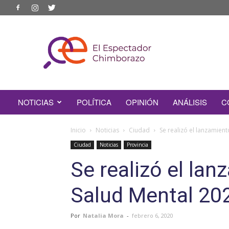
EL
ESPECTADOR
CHIMBORAZO
NOTICIAS
POLÍTICA
OPINIÓN
ANÁLISIS
C
Inicio
Noticias
Ciudad
Se realizó el lanzamien
Ciudad
Noticias
Provincia
Se realizó el lan
Salud Mental 20
Por
Natalia Mora
-
febrero 6, 2020