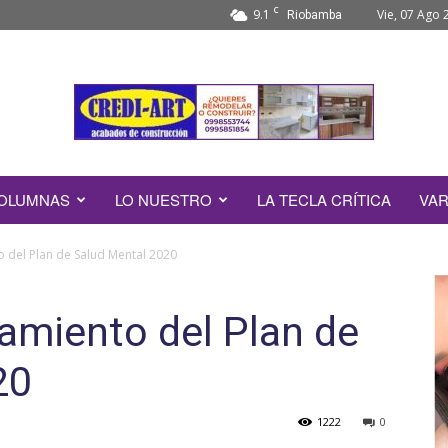
C
9.1
Vie, 07 Ago 
Riobamba
OLUMNAS
LO NUESTRO
LA TECLA CRÍTICA
VAR
to del Plan de Salud Mental 2020
zamiento del Plan de
20
1222
0