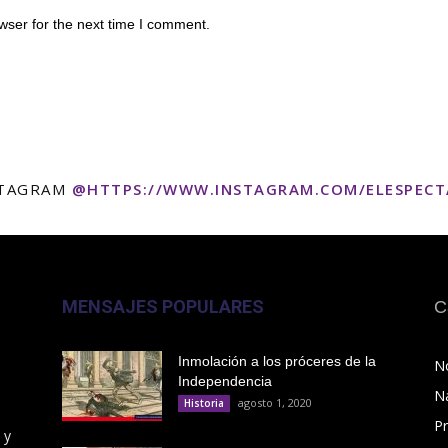
wser for the next time I comment.
STAGRAM
@HTTPS://WWW.INSTAGRAM.COM/ELESPEC
MENSAJES POPULARES
C
Inmolación a los próceres de la
No
Independencia
N
agosto 1, 2020
Historia
Pr
 y