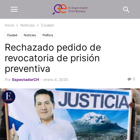
Inicio
Noticias
Ciudad
Ciudad
Noticias
Política
Rechazado pedido de
revocatoria de prisión
preventiva
0
Por
EspectadorCH
-
enero 4, 2020