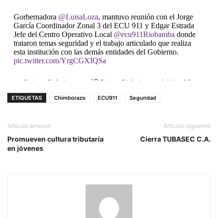
Gorbernadora
@LuisaLoza
, mantuvo reunión con el Jorge
García Coordinador Zonal 3 del ECU 911 y Edgar Estrada
Jefe del Centro Operativo Local
@ecu911Riobamba
donde
trataron temas seguridad y el trabajo articulado que realiza
esta institución con las demás entidades del Gobierno.
pic.twitter.com/YrgCGXIQSa
— Gober Chimborazo (@GoberChimborazo)
May 20,
2019
ETIQUETAS
Chimborazo
ECU911
Seguridad
Artículo anterior
Artículo siguiente
Promueven cultura tributaria
Cierra TUBASEC C.A.
en jóvenes