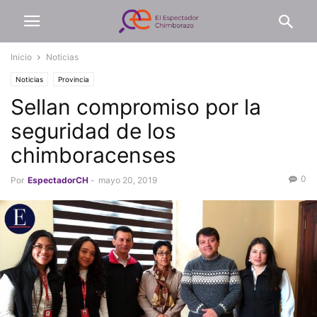
Inicio
Noticias
Noticias
Provincia
Sellan compromiso por la
seguridad de los
chimboracenses
0
Por
EspectadorCH
-
mayo 20, 2019