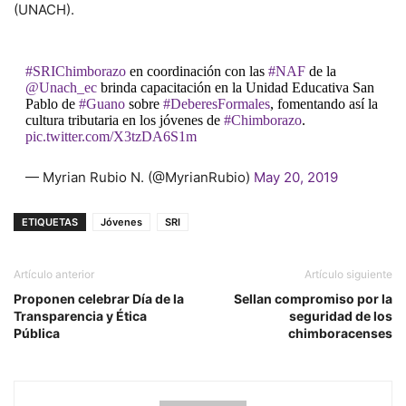
(UNACH).
#SRIChimborazo
en coordinación con las
#NAF
de la
@Unach_ec
brinda capacitación en la Unidad Educativa San
Pablo de
#Guano
sobre
#DeberesFormales
, fomentando así la
cultura tributaria en los jóvenes de
#Chimborazo
.
pic.twitter.com/X3tzDA6S1m
— Myrian Rubio N. (@MyrianRubio)
May 20, 2019
ETIQUETAS
Jóvenes
SRI
Artículo anterior
Artículo siguiente
Proponen celebrar Día de la
Sellan compromiso por la
Transparencia y Ética
seguridad de los
Pública
chimboracenses