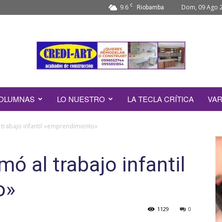
C
9.6
Dom, 09 Ago 
Riobamba
OLUMNAS
LO NUESTRO
LA TECLA CRÍTICA
VAR
 trabajo infantil «emprendimiento»
ó al trabajo infantil
o»
1129
0