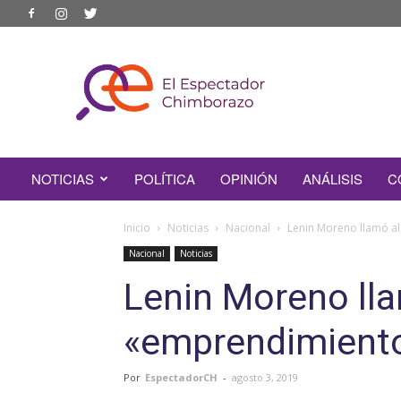
EL
ESPECTADOR
CHIMBORAZO
NOTICIAS
POLÍTICA
OPINIÓN
ANÁLISIS
C
Inicio
Noticias
Nacional
Lenin Moreno llamó al
Nacional
Noticias
Lenin Moreno llam
«emprendimient
Por
EspectadorCH
-
agosto 3, 2019