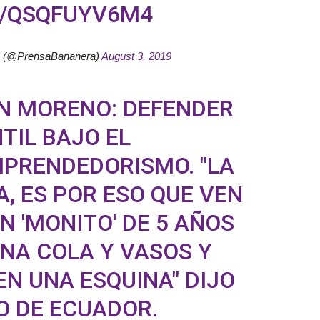
M/QSQFUYV6M4
o (@PrensaBananera)
August 3, 2019
ÍN MORENO: DEFENDER
TIL BAJO EL
PRENDEDORISMO. "LA
, ES POR ESO QUE VEN
N 'MONITO' DE 5 AÑOS
NA COLA Y VASOS Y
EN UNA ESQUINA" DIJO
O DE ECUADOR.