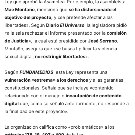
Ley que aprobó la Asamblea. Por ejemplo, la asambleísta
Mae Montaño
, mencionó que
se ha distorsionado el
objetivo del proyecto,
y «se pretende afectar a las
libertades». Según
Diario
El Universo
, la legisladora pidió
«a la sala rechazar el informe presentado por la
comisión
de Justicia
», la cual está presidida por
José Serrano.
Montaño, asegura que «se busca tipificar la violencia
sexual digital,
no restringir libertades
».
Según
FUNDAMEDIOS
, esta Ley representa una
vulneración «extrema» a los derechos
y a las garantías
constitucionales. Señala que se incluye «contenido
relacionado con el manejo e
incautación de contenido
digital
que, como se señaló anteriormente, no responde a
la finalidad de este proyecto».
La organización califica como «problemáticos» a los
artículos 178, 18, 497 y 499
de la Ley.