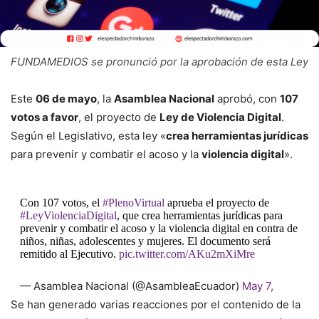
FUNDAMEDIOS se pronunció por la aprobación de esta Ley
Este
06 de mayo
, la
Asamblea Nacional
aprobó, con
107
votos a favor
, el proyecto de
Ley de Violencia Digital
.
Según el Legislativo, esta ley «
crea herramientas jurídicas
para prevenir y combatir el acoso y la
violencia digital
».
Con 107 votos, el
#PlenoVirtual
aprueba el proyecto de
#LeyViolenciaDigital
, que crea herramientas jurídicas para
prevenir y combatir el acoso y la violencia digital en contra de
niños, niñas, adolescentes y mujeres. El documento será
remitido al Ejecutivo.
pic.twitter.com/AKu2mXiMre
— Asamblea Nacional (@AsambleaEcuador)
May 7,
2021
Se han generado varias reacciones por el contenido de la