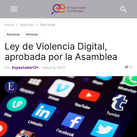
Inicio
Noticias
Nacional
Nacional
Noticias
Ley de Violencia Digital,
aprobada por la Asamblea
0
Por
EspectadorCH
-
mayo 6, 2021