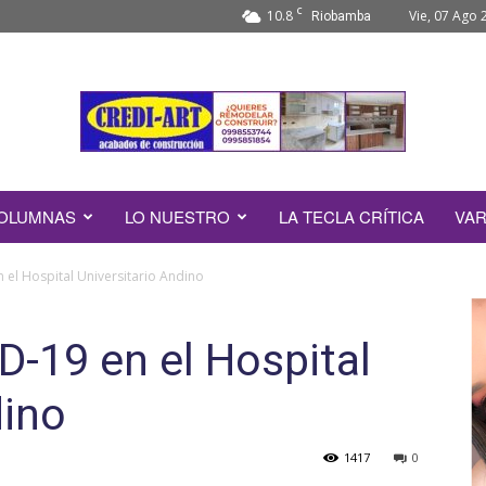
C
10.8
Vie, 07 Ago 
Riobamba
OLUMNAS
LO NUESTRO
LA TECLA CRÍTICA
VAR
el Hospital Universitario Andino
-19 en el Hospital
dino
1417
0