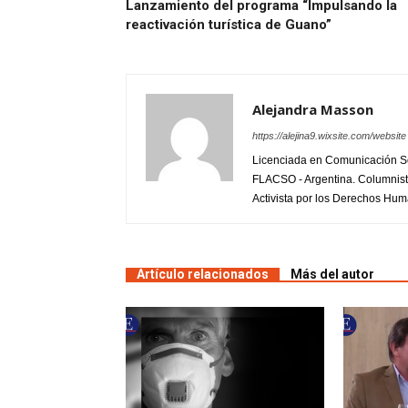
Lanzamiento del programa “Impulsando la
reactivación turística de Guano”
Alejandra Masson
https://alejina9.wixsite.com/website
Licenciada en Comunicación Soc
FLACSO - Argentina. Columnist
Activista por los Derechos Hu
Artículo relacionados
Más del autor