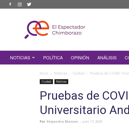
EL
ESPECTADOR
CHIMBORAZO
NOTICIAS
POLÍTICA
OPINIÓN
ANÁLISIS
C
Inicio
Noticias
Ciudad
Pruebas de COVID-19 en 
Ciudad
Noticias
Pruebas de COVID
Universitario An
Por
Alejandra Masson
-
julio 17, 2020