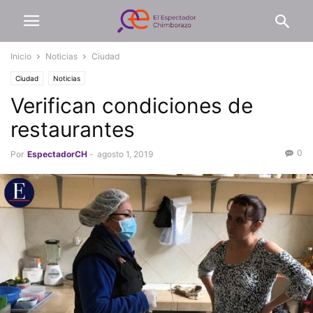
Inicio
Noticias
Ciudad
Ciudad
Noticias
Verifican condiciones de
restaurantes
0
Por
EspectadorCH
-
agosto 1, 2019