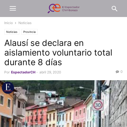
Inicio
Noticias
Noticias
Provincia
Alausí se declara en
aislamiento voluntario total
durante 8 días
0
Por
EspectadorCH
-
abril 29, 2020