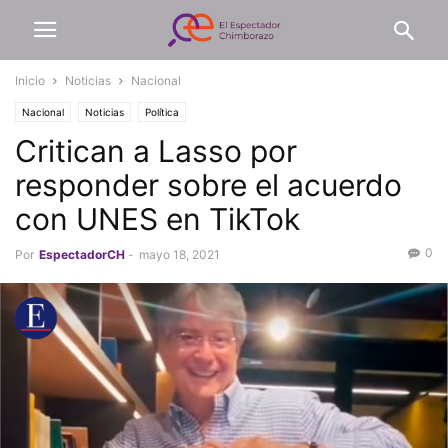
Inicio
Noticias
Nacional
Nacional
Noticias
Política
Critican a Lasso por
responder sobre el acuerdo
con UNES en TikTok
0
Por
EspectadorCH
-
mayo 18, 2021