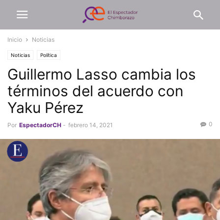
Inicio
Noticias
Noticias
Política
Guillermo Lasso cambia los
términos del acuerdo con
Yaku Pérez
0
Por
EspectadorCH
-
febrero 14, 2021