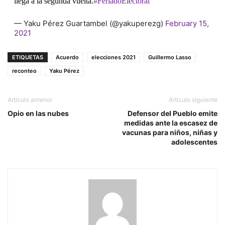
llega a la segunda vuelta.
#FeriadoElectoral
— Yaku Pérez Guartambel (@yakuperezg)
February 15,
2021
ETIQUETAS
Acuerdo
elecciones 2021
Guillermo Lasso
reconteo
Yaku Pérez
Artículo anterior
Artículo siguiente
Opio en las nubes
Defensor del Pueblo emite
medidas ante la escasez de
vacunas para niños, niñas y
adolescentes