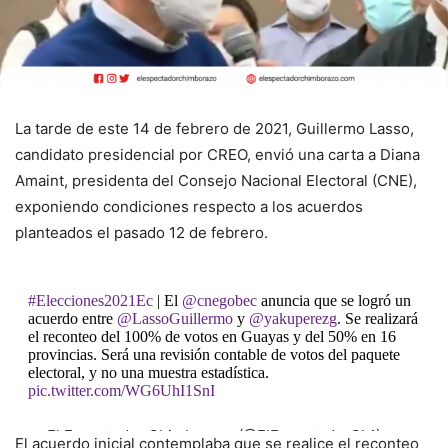
La tarde de este 14 de febrero de 2021, Guillermo Lasso,
candidato presidencial por CREO, envió una carta a Diana
Amaint, presidenta del Consejo Nacional Electoral (CNE),
exponiendo condiciones respecto a los acuerdos
planteados el pasado 12 de febrero.
#Elecciones2021Ec
| El
@cnegobec
anuncia que se logró un
acuerdo entre
@LassoGuillermo
y
@yakuperezg
. Se realizará
el reconteo del 100% de votos en Guayas y del 50% en 16
provincias. Será una revisión contable de votos del paquete
electoral, y no una muestra estadística.
pic.twitter.com/WG6UhI1SnI
— El Espectador Chimborazo (@ElEspectadorCh1)
El acuerdo inicial contemplaba que se realice el reconteo