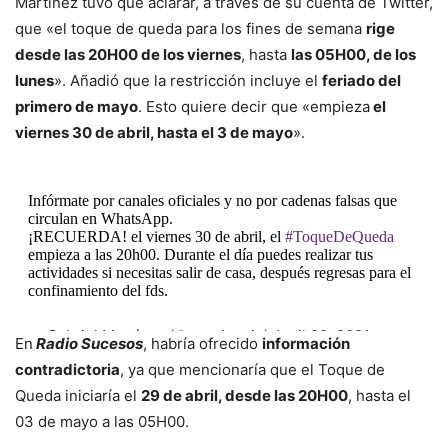
Martínez tuvo que aclarar, a través de su cuenta de Twitter,
que «el toque de queda para los fines de semana
rige
desde las 20H00 de los viernes
, hasta
las 05H00, de los
lunes
». Añadió que la restricción incluye el
feriado del
primero de mayo
. Esto quiere decir que «empieza
el
viernes 30 de abril, hasta el 3 de mayo
».
Infórmate por canales oficiales y no por cadenas falsas que
circulan en WhatsApp.
¡RECUERDA! el viernes 30 de abril, el
#ToqueDeQueda
empieza a las 20h00. Durante el día puedes realizar tus
actividades si necesitas salir de casa, después regresas para el
confinamiento del fds.
— Gabriel Martínez (@martinezjg)
April 29, 2021
En
Radio Sucesos
, habría ofrecido
información
contradictoria
, ya que mencionaría que el Toque de
Queda iniciaría el
29 de abril, desde las 20H00
, hasta el
03 de mayo a las 05H00.