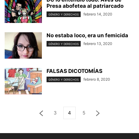
Presa abofetea al patriarcado
febrero 14, 2020
GÉNERO Y DERECHOS
No estaba loco, era un femicida
febrero 13, 2020
GÉNERO Y DERECHOS
FALSAS DICOTOMÍAS
febrero 8, 2020
GÉNERO Y DERECHOS
3
4
5