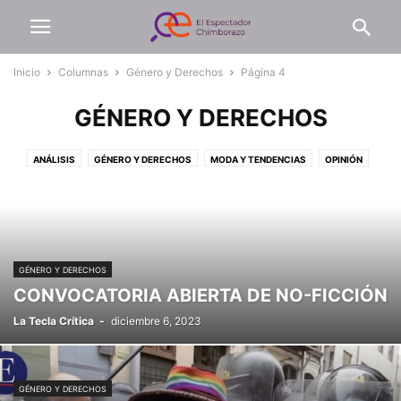
Inicio
Columnas
Género y Derechos
Página 4
GÉNERO Y DERECHOS
ANÁLISIS
GÉNERO Y DERECHOS
MODA Y TENDENCIAS
OPINIÓN
PSICOLOGÍA Y SOCIEDAD
GÉNERO Y DERECHOS
CONVOCATORIA ABIERTA DE NO-FICCIÓN
La Tecla Crítica
-
diciembre 6, 2023
GÉNERO Y DERECHOS