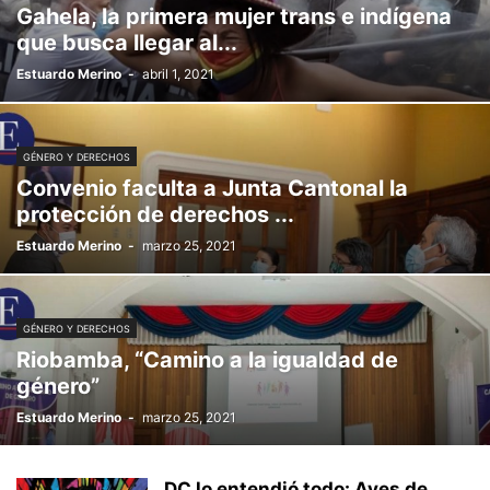
Gahela, la primera mujer trans e indígena
que busca llegar al...
Estuardo Merino
-
abril 1, 2021
GÉNERO Y DERECHOS
Convenio faculta a Junta Cantonal la
protección de derechos ...
Estuardo Merino
-
marzo 25, 2021
GÉNERO Y DERECHOS
Riobamba, “Camino a la igualdad de
género”
Estuardo Merino
-
marzo 25, 2021
DC lo entendió todo: Aves de