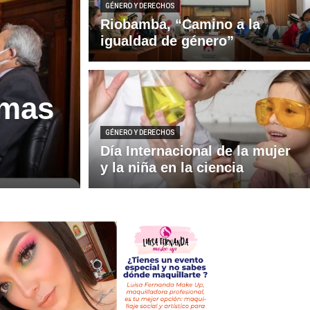
GÉNERO Y DERECHOS
Riobamba, “Camino a la
igualdad de género”
imas
GÉNERO Y DERECHOS
Día Internacional de la mujer
y la niña en la ciencia