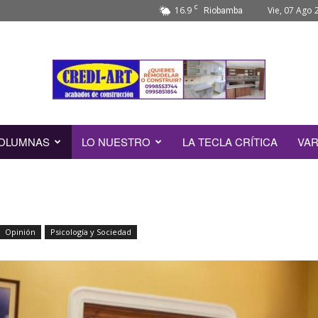
C
16.9
Vie, 07 Ago 
Riobamba
OLUMNAS
LO NUESTRO
LA TECLA CRÍTICA
VAR
Opinión
Psicología y Sociedad