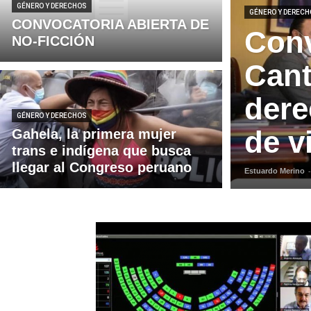
GÉNERO Y DERECHOS
GÉNERO Y DEREC
CONVOCATORIA ABIERTA DE
Conv
NO-FICCIÓN
Cant
dere
GÉNERO Y DERECHOS
de v
Gahela, la primera mujer
trans e indígena que busca
llegar al Congreso peruano
Estuardo Merino