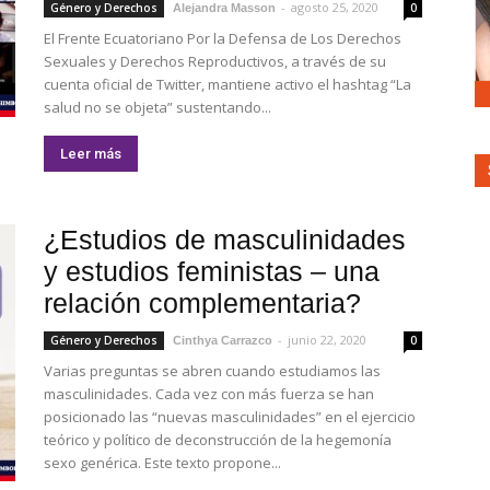
-
agosto 25, 2020
Género y Derechos
0
Alejandra Masson
El Frente Ecuatoriano Por la Defensa de Los Derechos
Sexuales y Derechos Reproductivos, a través de su
cuenta oficial de Twitter, mantiene activo el hashtag “La
salud no se objeta” sustentando...
Leer más
¿Estudios de masculinidades
y estudios feministas – una
relación complementaria?
-
junio 22, 2020
Género y Derechos
0
Cinthya Carrazco
Varias preguntas se abren cuando estudiamos las
masculinidades. Cada vez con más fuerza se han
posicionado las “nuevas masculinidades” en el ejercicio
teórico y político de deconstrucción de la hegemonía
sexo genérica. Este texto propone...