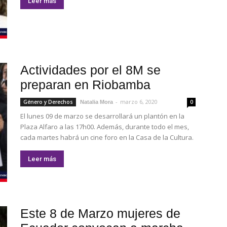
Leer más
Actividades por el 8M se
preparan en Riobamba
-
marzo 6, 2020
Género y Derechos
0
Natalia Mora
El lunes 09 de marzo se desarrollará un plantón en la
Plaza Alfaro a las 17h00. Además, durante todo el mes,
cada martes habrá un cine foro en la Casa de la Cultura.
Leer más
Este 8 de Marzo mujeres de