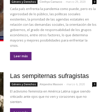
-
marzo 29, 2020
Género y Derechos
0
Cinthya Carrazco
Cada país enfrenta la pandemia como puede, pero es la
vigorosidad de lo público, las políticas sociales
existentes, la prioridad de las agendas estatales en
relación con las demandas sociales, la orientación de los
gobiernos, el grado de responsabilidad de los grupos
económicos, entre otros factores, lo que determina
mayores y mejores posibilidades para enfrentar la
crisis.
Leer más
Las sempiternas sufragistas
-
marzo 6, 2020
Género y Derechos
0
Alejandra Masson
El activismo feminista en América Latina sigue siendo
criticado ante ojos que no ven y corazones que no
sienten.