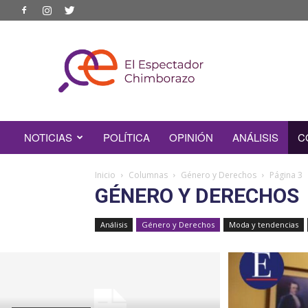
EL
ESPECTADOR
CHIMBORAZO
NOTICIAS
POLÍTICA
OPINIÓN
ANÁLISIS
C
Inicio
Columnas
Género y Derechos
Página 3
GÉNERO Y DERECHOS
Análisis
Género y Derechos
Moda y tendencias