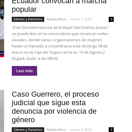
Ecuador convocan a marcha
popular
-
marzo 5, 2020
Género y Derechos
0
Natalia Mora
“Este Día Internacional de la Mujer Marchamos Juntas”
se puede leer en la convocatoria que circula en redes
sociales, donde varias organizaciones de mujeres
hacen un llamado a concentrarse este domingo 08 de
marzo en la Caja del Seguro en la Av. 10 de Agosto y
Bogotá, Quito, a las 09h30.
Leer más
Caso Guerrero, el proceso
judicial que sigue esta
denuncia por violencia de
género
-
marzo 5, 2020
Género y Derechos
0
Natalia Mora