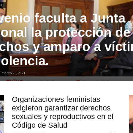
HOS
enio faculta a Junta
onal la protección de
chos y amparo a víct
iolencia.
-
marzo 25, 2021
Organizaciones feministas
exigieron garantizar derechos
sexuales y reproductivos en el
Código de Salud